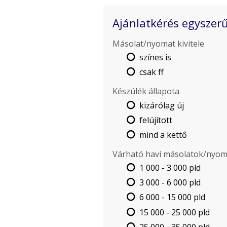
Ajánlatkérés egyszer
-
Másolat/nyomat kivitele
színes is
-
csak ff
Készülék állapota
kizárólag új
-
felújított
mind a kettő
-
Várható havi másolatok/nyo
1 000 - 3 000 pld
-
3 000 - 6 000 pld
6 000 - 15 000 pld
-
15 000 - 25 000 pld
-
25 000 - 35 000 pld