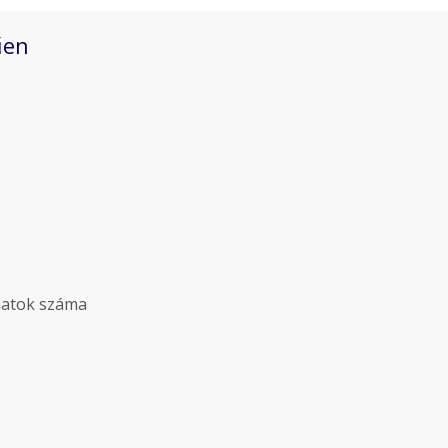
űen
matok száma