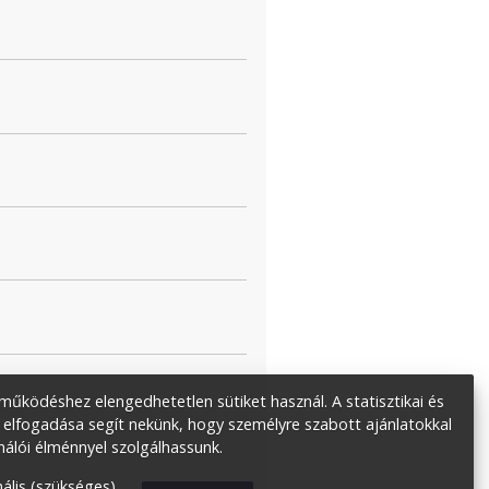
űködéshez elengedhetetlen sütiket használ. A statisztikai és
 elfogadása segít nekünk, hogy személyre szabott ajánlatokkal
nálói élménnyel szolgálhassunk.
ális (szükséges)