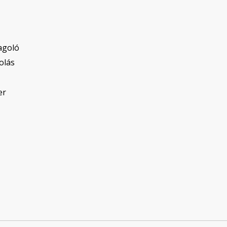
agoló
olás
er