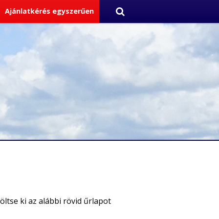
Ajánlatkérés egyszerűen
ltse ki az alábbi rövid űrlapot