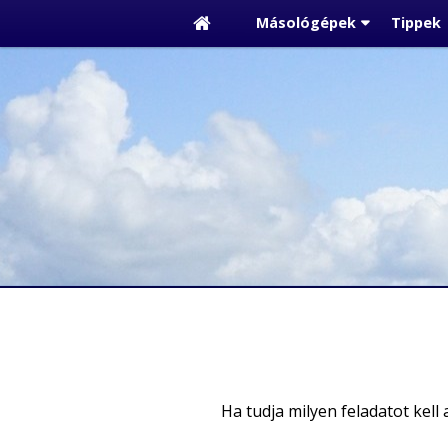
Másológépek
Tippek
Ha tudja milyen feladatot kell