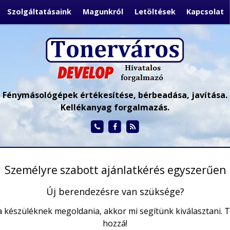
Szolgáltatásaink
Magunkról
Letöltések
Kapcsolat
Fénymásológépek értékesítése, bérbeadása, javítása.
Kellékanyag forgalmazás.
Személyre szabott ajánlatkérés egyszerűen
Új berendezésre van szüksége?
 a készüléknek megoldania, akkor mi segítünk kiválasztani. Tö
hozzá!