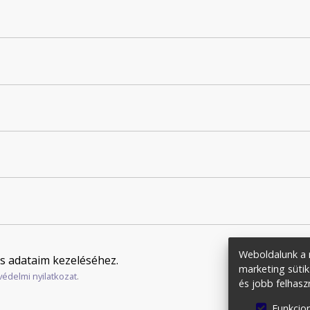
Weboldalunk a m
s adataim kezeléséhez.
marketing sütik
védelmi nyilatkozat
.
és jobb felhasz
Funkcion