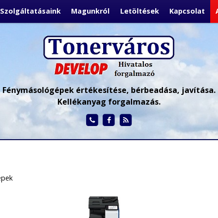
Szolgáltatásaink
Magunkról
Letöltések
Kapcsolat
Fénymásológépek értékesítése, bérbeadása, javítása.
Kellékanyag forgalmazás.
épek