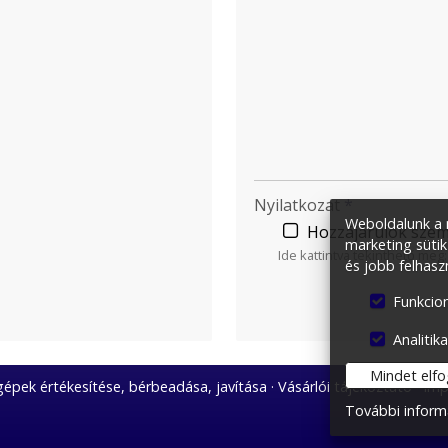
-
-
-
Nyilatkozat
*
Weboldalunk a m
Hozzájárulok szem
marketing sütik
Ide kattintva tekinthető meg
és jobb felhasz
Funkcion
Analitika
Mindet elf
épek értékesítése, bérbeadása, javítása
Vásárlói tájékoztató
Imp
További inform