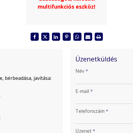
multifunkciós eszköz!
Üzenetküldés
-
Név
*
, bérbeadása, javítása:
-
E-mail
*
-
Telefonszám
*
E
-
Üzenet
*