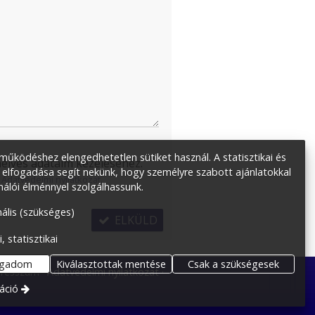
űködéshez elengedhetetlen sütiket használ. A statisztikai és
élyes adataim kezeléséhez.
 elfogadása segít nekünk, hogy személyre szabott ajánlatokkal
:
Adatvédelmi nyilatkozat
.
nálói élménnyel szolgálhassunk.
ális (szükséges)
ELKÜLD
i, statisztikai
ogadom
Kiválasztottak mentése
Csak a szükségesek
resszum
Adatvédelmi nyilatkozat
áció