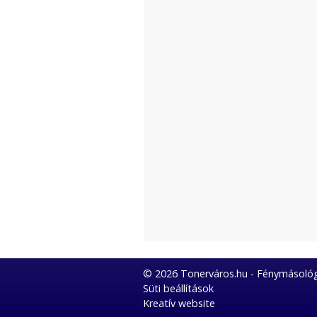
© 2026 Tonerváros.hu - Fénymásológ
Süti beállítások
Kreatív website