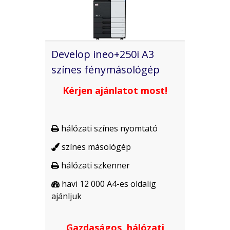
Develop ineo+250i A3
színes fénymásológép
Kérjen ajánlatot most!
hálózati színes nyomtató

színes másológép

hálózati szkenner

havi 12 000 A4-es oldalig

ajánljuk
Gazdaságos, hálózati