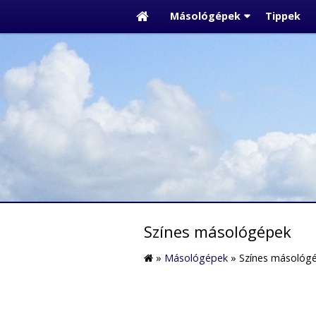
Másológépek
Tippek
Színes másológépek
»
Másológépek
»
Színes másológ