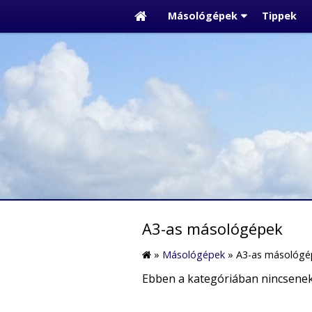
Másológépek
Tippek
A3-as másológépek
»
Másológépek
»
A3-as másológé
Ebben a kategóriában nincsene