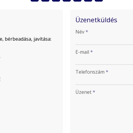
Üzenetküldés
-
Név
*
, bérbeadása, javítása:
-
E-mail
*
-
Telefonszám
*
E
-
Üzenet
*
-
-