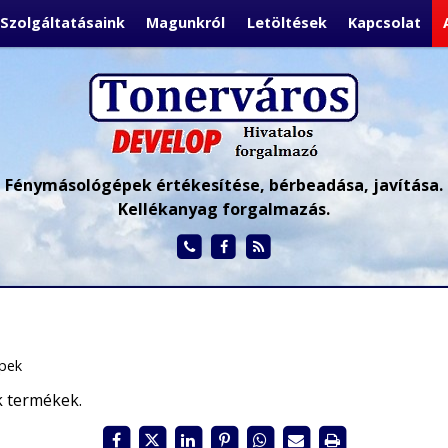
Szolgáltatásaink
Magunkról
Letöltések
Kapcsolat
Fénymásológépek értékesítése, bérbeadása, javítása.
Kellékanyag forgalmazás.
pek
k termékek.