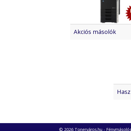
Akciós másolók
Hasz
© 2026 Tonerváros.hu - Fénymásológ