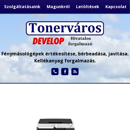
Szolgáltatásaink
Magunkról
Letöltések
Kapcsolat
Fénymásológépek értékesítése, bérbeadása, javítása.
Kellékanyag forgalmazás.