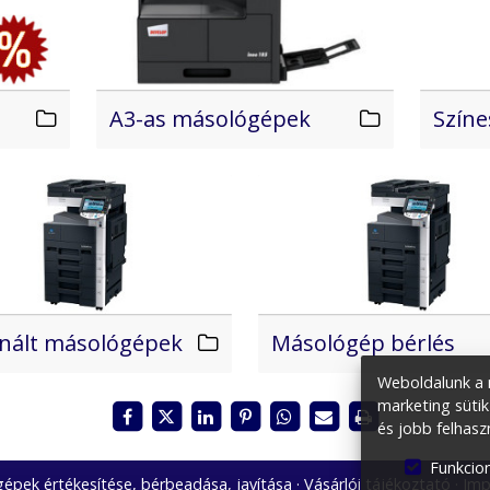
A3-as másológépek
Szín
nált másológépek
Másológép bérlés
Weboldalunk a m
marketing sütik
és jobb felhasz
Funkcion
épek értékesítése, bérbeadása, javítása
Vásárlói tájékoztató
Imp