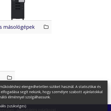
es másológépek
űködéshez elengedhetetlen sütiket használ. A statisztikai és
 elfogadása segít nekünk, hogy személyre szabott ajánlatokkal
nálói élménnyel szolgálhassunk.
ális (szükséges)
resszum
Adatvédelmi nyilatkozat