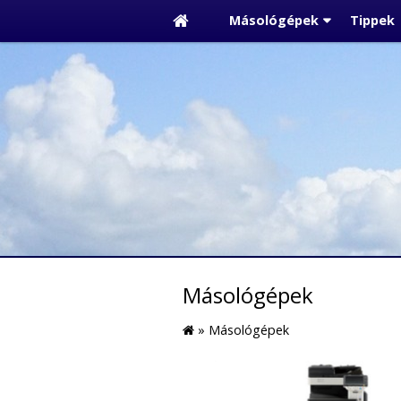
Másológépek
Tippek
Másológépek
»
Másológépek