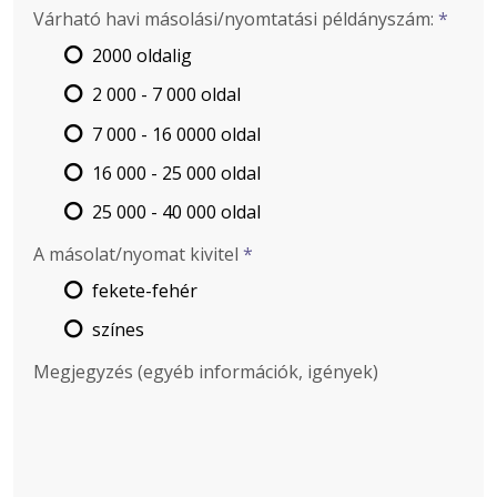
-
Várható havi másolási/nyomtatási példányszám:
*
2000 oldalig
-
2 000 - 7 000 oldal
7 000 - 16 0000 oldal
-
16 000 - 25 000 oldal
25 000 - 40 000 oldal
-
A másolat/nyomat kivitel
*
fekete-fehér
-
színes
Megjegyzés (egyéb információk, igények)
-
-