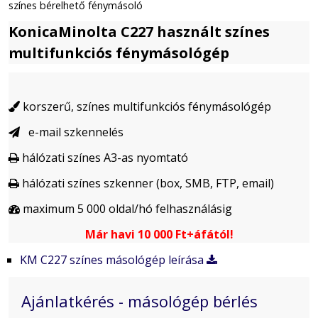
színes bérelhető fénymásoló
KonicaMinolta C227 használt színes
multifunkciós fénymásológép
korszerű, színes multifunkciós fénymásológép

e-mail szkennelés

hálózati színes A3-as nyomtató

hálózati színes szkenner (box, SMB, FTP, email)

maximum 5 000 oldal/hó felhasználásig

Már havi 10 000 Ft+áfától!
KM C227 színes másológép leírása
Ajánlatkérés - másológép bérlés