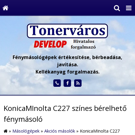
Fénymásológépek értékesítése, bérbeadása,
javítása.
Kellékanyag forgalmazás.
KonicaMInolta C227 színes bérelhető
fénymásoló
»
Másológépek
»
Akciós másolók
»
KonicaMInolta C227